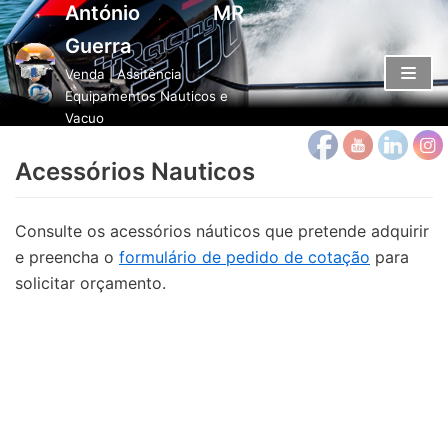
António MR
Avançar
Guerra
para
o
Venda | Assitência
Equipamentos Nauticos e
conteúdo
Vacuo
Acessórios Nauticos
Consulte os acessórios náuticos que pretende adquirir
e preencha o
formulário de pedido de cotação
para
solicitar orçamento.