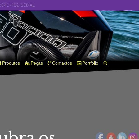
 2840-182 SEIXAL
Produtos
Peças
Contactos
Portfólio
ubra os