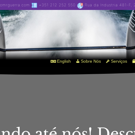
iomrguerra.com
+351 212 252 550
Rua da Industria 481-F,
s
English
Sobre Nós
Serviços
ndo até nós! Desc