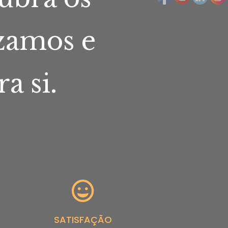
zamos e
a si.
SATISFAÇÃO