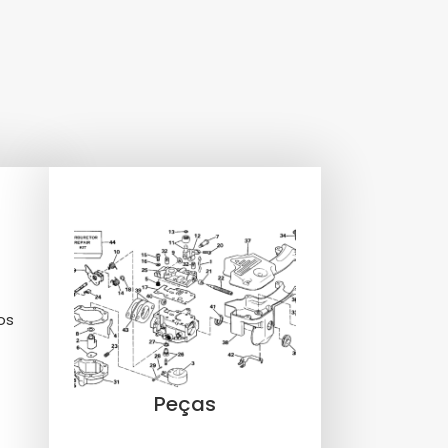
os
Peças